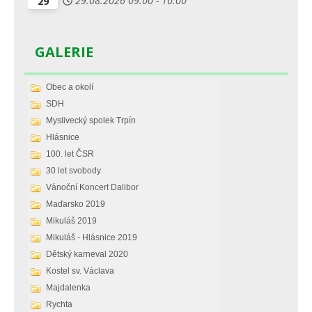
29.08.2026
09:00
-
10:00
29
GALERIE
Obec a okolí
SDH
Myslivecký spolek Trpín
Hlásnice
100. let ČSR
30 let svobody
Vánoční Koncert Dalibor
Maďarsko 2019
Mikuláš 2019
Mikuláš - Hlásnice 2019
Dětský karneval 2020
Kostel sv. Václava
Majdalenka
Rychta