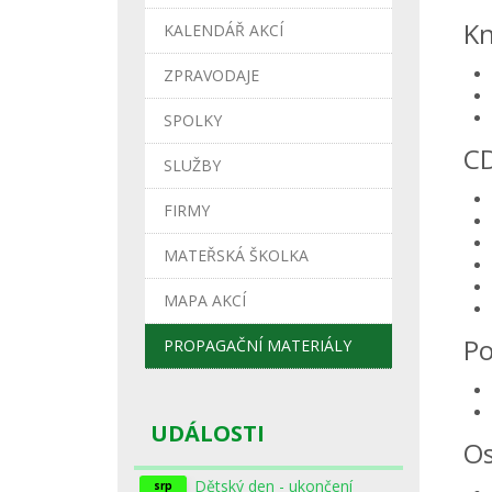
Kn
KALENDÁŘ AKCÍ
ZPRAVODAJE
SPOLKY
CD
SLUŽBY
FIRMY
MATEŘSKÁ ŠKOLKA
MAPA AKCÍ
Po
PROPAGAČNÍ MATERIÁLY
UDÁLOSTI
Os
Dětský den - ukončení
srp