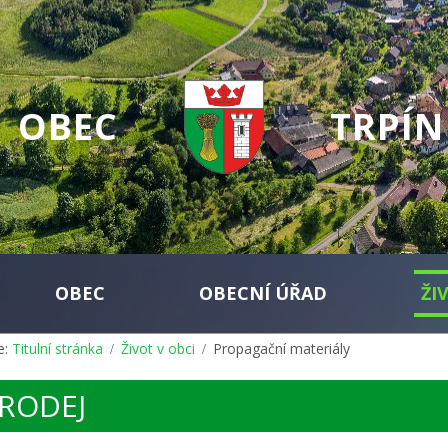
OBEC
TRPÍN
OBEC
OBECNÍ ÚŘAD
ŽI
e:
Titulní stránka
Život v obci
Propagační materiály
RODEJ