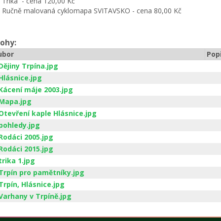
Trika - cena 120,00 Kč
Ručně malovaná cyklomapa SVITAVSKO - cena 80,00 Kč
lohy:
ubor
Pop
Dějiny Trpína.jpg
Hlásnice.jpg
Kácení máje 2003.jpg
Mapa.jpg
Otevření kaple Hlásnice.jpg
pohledy.jpg
Rodáci 2005.jpg
Rodáci 2015.jpg
trika 1.jpg
Trpín pro pamětníky.jpg
Trpín, Hlásnice.jpg
Varhany v Trpíně.jpg