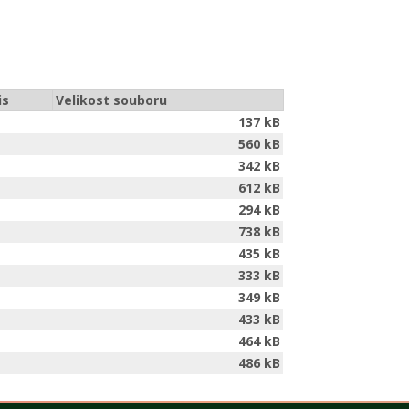
is
Velikost souboru
137 kB
560 kB
342 kB
612 kB
294 kB
738 kB
435 kB
333 kB
349 kB
433 kB
464 kB
486 kB