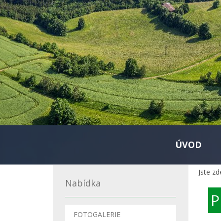
ÚVOD
Jste zd
Nabídka
P
FOTOGALERIE