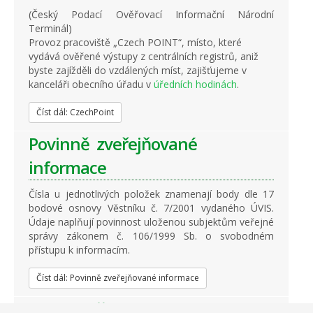
(Český Podací Ověřovací Informační Národní
Terminál)
Provoz pracoviště „Czech POINT“, místo, které
vydává ověřené výstupy z centrálních registrů, aniž
byste zajížděli do vzdálených míst, zajišťujeme v
kanceláři obecního úřadu v
úředních hodinách
.
Číst dál: CzechPoint
Povinně zveřejňované
informace
Čísla u jednotlivých položek znamenají body dle 17
bodové osnovy Věstníku č. 7/2001 vydaného ÚVIS.
Údaje naplňují povinnost uloženou subjektům veřejné
správy zákonem č. 106/1999 Sb. o svobodném
přístupu k informacím.
Číst dál: Povinně zveřejňované informace
Organizační struktura