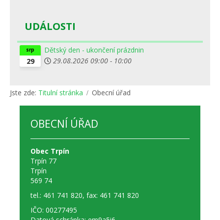
UDÁLOSTI
Dětský den - ukončení prázdnin
srp
29.08.2026
09:00
-
10:00
29
Jste zde:
Titulní stránka
Obecní úřad
OBECNÍ ÚŘAD
Obec Trpín
Trpín 77
Trpín
569 74
tel.: 461 741 820, fax: 461 741 820
IČO: 00277495
Datová schránka: em9a5i6