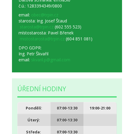
č.ú.: 1283394349/0800
email:
obec@trpin.cz
starosta: Ing. Josef Štaud
starosta@trpin.cz
(
602 555 523)
místostarosta: Pavel Břenek
mistostarosta@trpin.cz
(
604 851 081)
DPO GDPR:
Ing. Petr Škvařil
email:
skvaril.p@gmail.com
ÚŘEDNÍ HODINY
Pondělí:
07:00-13:30
19:00-21:00
Úterý:
07:00-13:30
Středa:
07:00-13:30