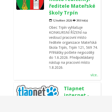
ředitele Mateřské
školy Trpín
12 květen 2026
393 hit(s)
Obec Trpín vyhlašuje
KONKURSNÍ ŘÍZENÍ na
vedoucí pracovní místo
ředitele organizace Mateřská
škola Trpín, Trpín 121, 569 74.
Přihlášky pošlete nejpozději
do 1.6.2026. Předpokládaný
nástup na pracovní místo
1.8.2026.
více..
Tlapnet
internet -
úprava ceny
17 duben 2026
390