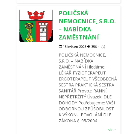
POLIČSKÁ
NEMOCNICE, S.R.O.
– NABÍDKA
ZAMĚSTNÁNÍ
15 květen 2026
356 hit(s)
POLIČSKÁ NEMOCNICE,
S.R.O. – NABÍDKA
ZAMĚSTNÁNÍ Hledáme:
LÉKAŘ FYZIOTERAPEUT
ERGOTERAPEUT VŠEOBECNÁ
SESTRA PRAKTICKÁ SESTRA
SANITÁŘ Provoz: RANNÍ,
NEPŘETRŽITÝ Úvazek: DLE
DOHODY Potřebujeme: VAŠI
ODBORNOU ZPŮSOBILOST
K VÝKONU POVOLÁNÍ DLE
ZÁKONA č. 95/2004...
více..