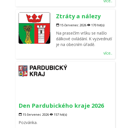
více..
Ztráty a nálezy
15 červenec 2026
170 hit(s)
Na prasečím vršku se našlo
dálkové ovládání. K vyzvednutí
je na obecním úřadě.
více..
Den Pardubického kraje 2026
15 červenec 2026
157 hit(s)
Pozvánka.