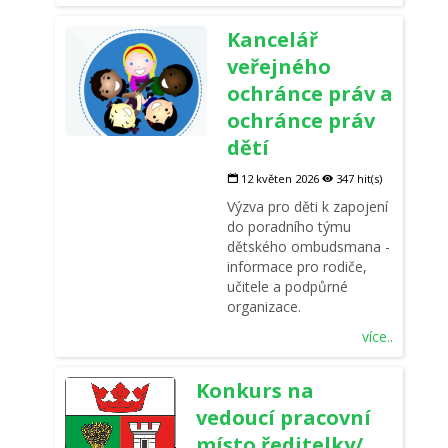
Kancelář
veřejného
ochránce práv a
ochránce práv
dětí
12 květen 2026
347 hit(s)
Výzva pro děti k zapojení
do poradního týmu
dětského ombudsmana -
informace pro rodiče,
učitele a podpůrné
organizace.
více..
Konkurs na
vedoucí pracovní
místo ředitelky/