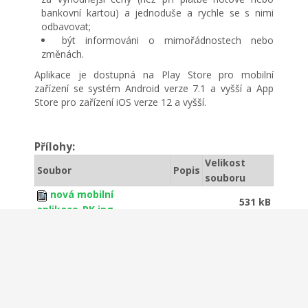
bankovní kartou) a jednoduše a rychle se s nimi
odbavovat;
být informováni o mimořádnostech nebo
změnách.
Aplikace je dostupná na Play Store pro mobilní
zařízení se systém Android verze 7.1 a vyšší a App
Store pro zařízení iOS verze 12 a vyšší.
Přílohy:
Velikost
Soubor
Popis
souboru
nová mobilní
531 kB
aplikace_PK.jpg
Copyright © Obec Trpín 2026.
o webu
Cookies
GDPR