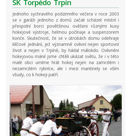
SK Torpédo Trpín
Jednoho sychravého podzimního večera v roce 2003
se v garáži jednoho z domů začali scházet místní i
přespolní borci povětšinou ověšeni různými kusy
hokejové výstroje, helmou počínaje a suspenzorem
konče. Skutečnost, že se v útrobách domu odehraje
klíčové jednání, jež významně ovlivní nejen sportovní
život a nejen v Trpíně, by hádal málokdo. Ovlivněni
hokejovou mánií jsme chtěli ukázat světu, že i v této
malé obci umíme hrát hokej nejen na zamrzlém i
nezamrzlém rybníce, ale i mezi mantinely se vším
všudy, co k hokeji patří.