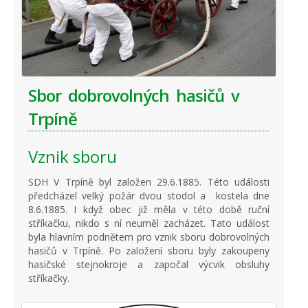
Sbor dobrovolných hasičů v
Trpíně
Vznik sboru
SDH V Trpíně byl založen 29.6.1885. Této události
předcházel velký požár dvou stodol a kostela dne
8.6.1885. I když obec již měla v této době ruční
stříkačku, nikdo s ní neuměl zacházet. Tato událost
byla hlavním podnětem pro vznik sboru dobrovolných
hasičů v Trpíně. Po založení sboru byly zakoupeny
hasičské stejnokroje a započal výcvik obsluhy
stříkačky.