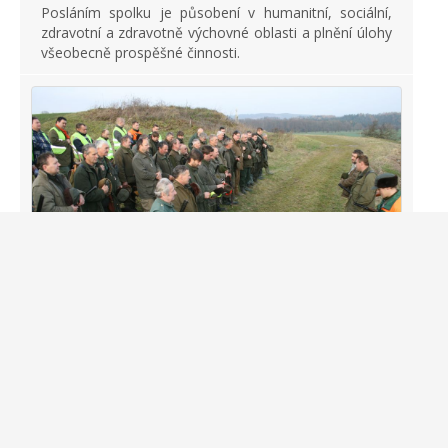
Posláním spolku je působení v humanitní, sociální,
zdravotní a zdravotně výchovné oblasti a plnění úlohy
všeobecně prospěšné činnosti.
Myslivecký spolek Trpín
Myslivecký spolek hospodaří na smíšené honitbě o
celkové výměře 1 914 ha. Tuto honitbu má
pronajatou od Honebního společenstva Trpín –