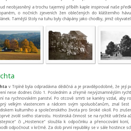
ud neobjasněný a trochu tajemný příběh kaple inspiroval naše předk
opaném, o nočních zjeveních žen oblečených do klášterního hávu 
dánek. Tamější štoly na tuhu byly chápány jako chodby, jimiž obyvatel
chta
hta
v Trpíně byla odpradávna dědičná a je pravděpodobné, že její pů
vení nese dodnes číslo 1. Posledním a zřejmě nejvýznamnějším rycht
hní na rychnovském panství. Po otcově smrti se kariéry vzdal, aby ro
 prý velkým vlastencem a rádcem svým spoluobčanům, znal šest ře
ediskem kulturního a společenského života pro široké okolí. Po zrušen
oprvé zvolil svého starostu. Hostinská činnost se na rychtě udržela až 
stejnice“ či „Hostenice“ sloužila k odpočinku a přenocování koní
hodli odpočnout v krčmě. Za dob první republiky se v sále hostince sc