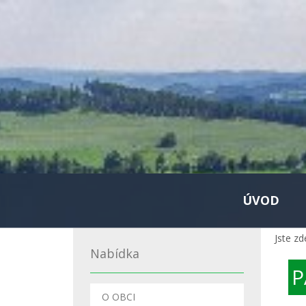
ÚVOD
Jste zd
Nabídka
P
O OBCI