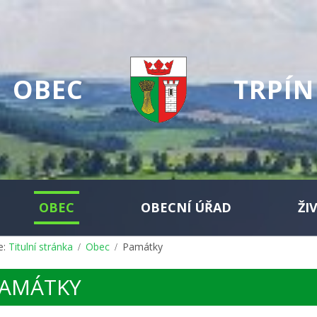
OBEC
TRPÍN
OBEC
OBECNÍ ÚŘAD
ŽI
e:
Titulní stránka
Obec
Památky
AMÁTKY