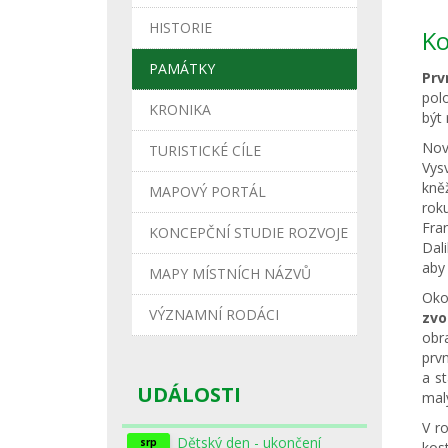
HISTORIE
Ko
PAMÁTKY
Prv
polo
KRONIKA
být
No
TURISTICKÉ CÍLE
Vys
kně
MAPOVÝ PORTÁL
rok
Fra
KONCEPČNÍ STUDIE ROZVOJE
Dal
aby
MAPY MÍSTNÍCH NÁZVŮ
Oko
VÝZNAMNÍ RODÁCI
zvo
obra
prv
a s
UDÁLOSTI
mal
V r
Dětský den - ukončení
srp
kos