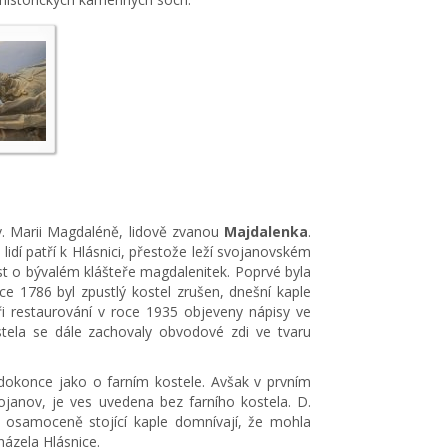
v. Marii Magdaléně, lidově zvanou
Majdalenka
.
 lidí patří k Hlásnici, přestože leží svojanovském
věst o bývalém klášteře magdalenitek. Poprvé byla
e 1786 byl zpustlý kostel zrušen, dnešní kaple
ři restaurování v roce 1935 objeveny nápisy ve
ostela se dále zachovaly obvodové zdi ve tvaru
 dokonce jako o farním kostele. Avšak v prvním
vojanov, je ves uvedena bez farního kostela. D.
 osamoceně stojící kaple domnívají, že mohla
házela Hlásnice.