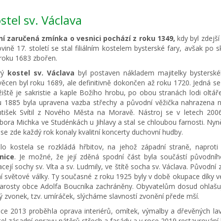
stel sv. Václava
ní zaručená zmínka o vesnici pochází z roku 1349,
kdy byl zdejší
vině 17. století se stal filiálním kostelem bysterské fary, avšak po s
 roku 1683 zbořen.
vý
kostel sv. Václava
byl postaven nákladem majitelky bysterskéh
věcen byl roku 1689, ale definitivně dokončen až roku 1720. Jedná s
žiště je sakristie a kaple Božího hrobu, po obou stranách lodi oltář
u 1885 byla upravena vazba střechy a původní věžička nahrazena ny
ntišek Svítil z Nového Města na Moravě. Nástroj se v letech 2006
ibora Michka ve Studénkách u Jihlavy a stal se chloubou farnosti. Nyn
 se zde každý rok konaly kvalitní koncerty duchovní hudby.
lo kostela se rozkládá hřbitov, na jehož západní straně, naproti 
nice
. Je možné, že její zděná spodní část byla součástí původníh
cejí sochy sv. Víta a sv. Ludmily, ve štítě socha sv. Václava. Původn
ní světové války. Ty současné z roku 1925 byly v době okupace díky 
tarosty obce Adolfa Boucníka zachráněny. Obyvatelům dosud ohlašují 
ý zvonek, tzv. umíráček, slýcháme slavností zvonění přede mší.
oce 2013 proběhla oprava interiérů, omítek, výmalby a dřevěných lav
tel zásadní opravu nátěrů střech a fasády a v roce 2019 restaurování