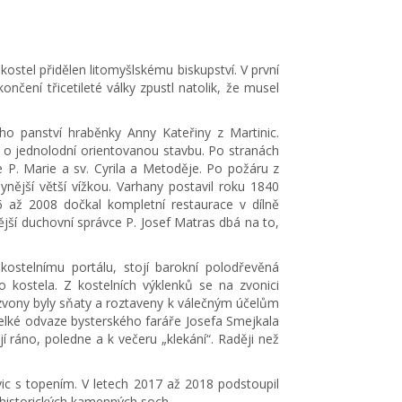
 kostel přidělen litomyšlskému biskupství. V první
končení třicetileté války zpustl natolik, že musel
o panství hraběnky Anny Kateřiny z Martinic.
e o jednolodní orientovanou stavbu. Po stranách
e P. Marie a sv. Cyrila a Metoděje. Po požáru z
nější větší vížkou. Varhany postavil roku 1840
 až 2008 dočkal kompletní restaurace v dílně
ější duchovní správce P. Josef Matras dbá na to,
kostelnímu portálu, stojí barokní polodřevěná
o kostela. Z kostelních výklenků se na zvonici
í zvony byly sňaty a roztaveny k válečným účelům
velké odvaze bysterského faráře Josefa Smejkala
ráno, poledne a k večeru „klekání“. Raději než
ic s topením. V letech 2017 až 2018 podstoupil
 historických kamenných soch.