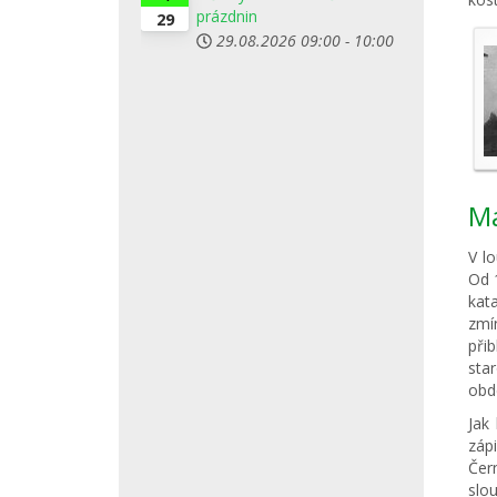
prázdnin
29
29.08.2026
09:00
-
10:00
Ma
V l
Od 1
kata
zmí
při
sta
obdé
Jak
záp
Čer
slou