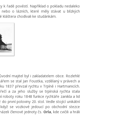
y k řadě pověstí. Například o pokladu nedaleko
nebo o lázních, které měly stávat u blízkých
é kláštera chodívali ke studánkám.
vodní majitel byl i zakladatelem obce. Rozlehlé
ářem se stal Jan Foustka, vzdělaný v právech a
ku 1837 převzal rychtu v Trpíně i Hartmanicích.
čí a za jeho služby se trpínská rychta stala
í roboty roku 1848 funkce rychtáře zanikla a lid
do první poloviny 20. stol. Vedle stojící unikátní
, když se vozkové jedoucí po obchodní stezce
házeli členové jednoty čs.
Orla
, kde cvičili a hráli