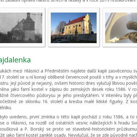
jdalenka
oukách mezi Hlásnicí a Předměstím najdete další kapli zasvěcenou s
7. století se u ní konají oblíbené červencové poutě s trhy a v myslích
stru. Její původ je nejasný, ovšem historici dnes vylučují líbivou po
něna jako farní kostel v zápisu do zemských desek roku 1586. V roc
bližně čtvercového půdorysu je jeho presbytářem. V interiéru byly p
ročeštině ze sklonku 16. století a kresba malé lidské figurky. Z k
lníku.
 bylo uvedeno, první zmínka o této kapli pochází z roku 1586, a to
ise o Hlásnici, na rozdíl od ostatních vesnic náležejících k hradu S
noušková a P. Borský se proto ve stavebně-historickém průzkumu
žit jako farní kostel zaniklé osady. Nevylučují, že se zde původně nac