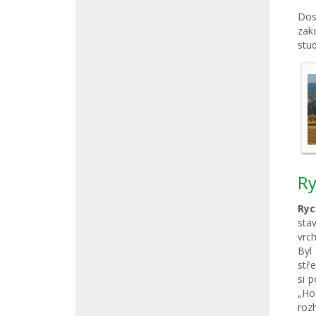
Dos
zak
stu
Ry
Ryc
sta
vrc
Byl
stř
si p
„Ho
roz