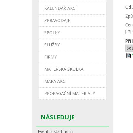
Od 
KALENDÁŘ AKCÍ
Způ
ZPRAVODAJE
Cen
pop
SPOLKY
Pří
SLUŽBY
So
FIRMY
MATEŘSKÁ ŠKOLKA
MAPA AKCÍ
PROPAGAČNÍ MATERIÁLY
NÁSLEDUJE
Event is starting in