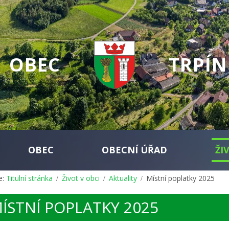
OBEC
TRPÍN
OBEC
OBECNÍ ÚŘAD
ŽI
e:
Titulní stránka
Život v obci
Aktuality
Místní poplatky 2025
ÍSTNÍ POPLATKY 2025