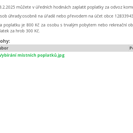
3.2.2025 můžete v úředních hodinách zaplatit poplatky za odvoz kom
sob úhrady:osobně na úřadě nebo převodem na účet obce 1283394349
a poplatku je 800 Kč za osobu s trvalým pobytem nebo rekreační obje
latek za hrob 300 Kč.
lohy:
ubor
P
Vybírání místních poplatků.jpg