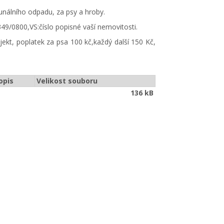
unálního odpadu, za psy a hroby.
/0800,VS:číslo popisné vaší nemovitosti.
kt, poplatek za psa 100 kč,každý další 150 Kč,
opis
Velikost souboru
136 kB