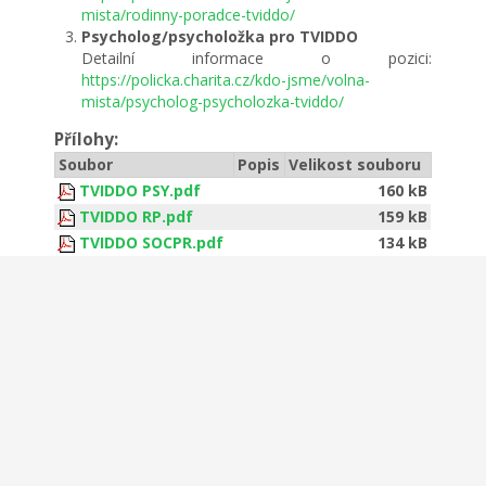
mista/rodinny-poradce-tviddo/
Psycholog/psycholožka pro TVIDDO
Detailní informace o pozici:
https://policka.charita.cz/kdo-jsme/volna-
mista/psycholog-psycholozka-tviddo/
Přílohy:
Soubor
Popis
Velikost souboru
TVIDDO PSY.pdf
160 kB
TVIDDO RP.pdf
159 kB
TVIDDO SOCPR.pdf
134 kB
Copyright © Obec Trpín 2026.
o webu
Cookies
GDPR
Prohlášení o přístupnosti
Designed by
Ondřej Votruba, KIDsoft
.