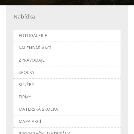
Nabídka
FOTOGALERIE
KALENDÁŘ AKCÍ
ZPRAVODAJE
SPOLKY
SLUŽBY
FIRMY
MATEŘSKÁ ŠKOLKA
MAPA AKCÍ
PROPAGAČNÍ MATERIÁLY