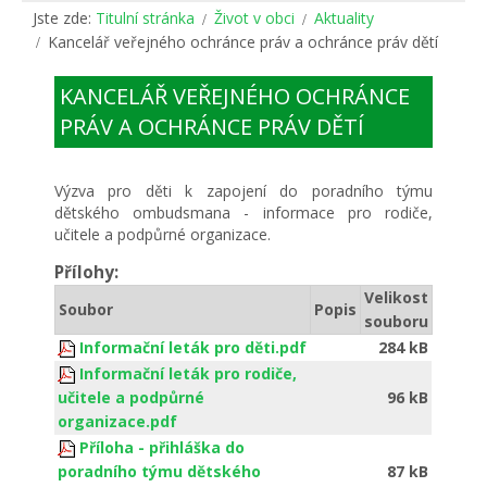
Jste zde:
Titulní stránka
Život v obci
Aktuality
Kancelář veřejného ochránce práv a ochránce práv dětí
KANCELÁŘ VEŘEJNÉHO OCHRÁNCE
PRÁV A OCHRÁNCE PRÁV DĚTÍ
Výzva pro děti k zapojení do poradního týmu
dětského ombudsmana - informace pro rodiče,
učitele a podpůrné organizace.
Přílohy:
Velikost
Soubor
Popis
souboru
Informační leták pro děti.pdf
284 kB
Informační leták pro rodiče,
učitele a podpůrné
96 kB
organizace.pdf
Příloha - přihláška do
poradního týmu dětského
87 kB