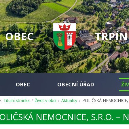
OBEC
TRPÍN
OBEC
OBECNÍ ÚŘAD
ŽI
e:
Titulní stránka
Život v obci
Aktuality
POLIČSKÁ NEMOCNICE, 
OLIČSKÁ NEMOCNICE, S.R.O. –