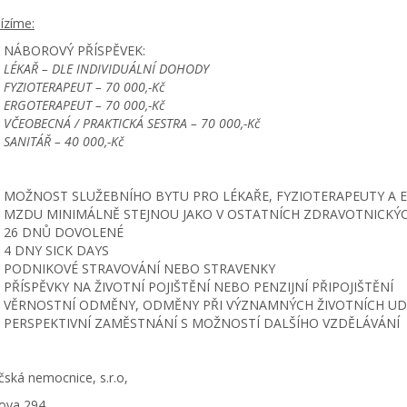
ízíme:
NÁBOROVÝ PŘÍSPĚVEK:
LÉKAŘ – DLE INDIVIDUÁLNÍ DOHODY
FYZIOTERAPEUT – 70 000,-Kč
ERGOTERAPEUT – 70 000,-Kč
VČEOBECNÁ / PRAKTICKÁ SESTRA – 70 000,-Kč
SANITÁŘ – 40 000,-Kč
MOŽNOST SLUŽEBNÍHO BYTU PRO LÉKAŘE, FYZIOTERAPEUTY A
MZDU MINIMÁLNĚ STEJNOU JAKO V OSTATNÍCH ZDRAVOTNICKÝC
26 DNŮ DOVOLENÉ
4 DNY SICK DAYS
PODNIKOVÉ STRAVOVÁNÍ NEBO STRAVENKY
PŘÍSPĚVKY NA ŽIVOTNÍ POJIŠTĚNÍ NEBO PENZIJNÍ PŘIPOJIŠTĚNÍ
VĚRNOSTNÍ ODMĚNY, ODMĚNY PŘI VÝZNAMNÝCH ŽIVOTNÍCH U
PERSPEKTIVNÍ ZAMĚSTNÁNÍ S MOŽNOSTÍ DALŠÍHO VZDĚLÁVÁNÍ
čská nemocnice, s.r.o,
ova 294