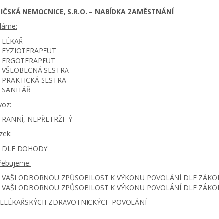
IČSKÁ NEMOCNICE, S.R.O. – NABÍDKA ZAMĚSTNÁNÍ
dáme:
LÉKAŘ
FYZIOTERAPEUT
ERGOTERAPEUT
VŠEOBECNÁ SESTRA
PRAKTICKÁ SESTRA
SANITÁŘ
voz:
RANNÍ, NEPŘETRŽITÝ
zek:
DLE DOHODY
řebujeme:
VAŠI ODBORNOU ZPŮSOBILOST K VÝKONU POVOLÁNÍ DLE ZÁKONA 
VAŠI ODBORNOU ZPŮSOBILOST K VÝKONU POVOLÁNÍ DLE ZÁKONA 
ELÉKAŘSKÝCH ZDRAVOTNICKÝCH POVOLÁNÍ