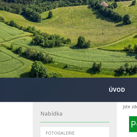
ÚVOD
Jste zd
Nabídka
P
FOTOGALERIE