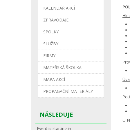
POL
KALENDÁŘ AKCÍ
Hle
ZPRAVODAJE
SPOLKY
SLUŽBY
FIRMY
Pro
MATEŘSKÁ ŠKOLKA
MAPA AKCÍ
Úva
PROPAGAČNÍ MATERIÁLY
Pot
NÁSLEDUJE
O N
Event is starting in